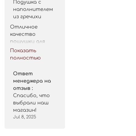
Подушка с
наполнителем
из гречихи
Отличное 
качество 
пошушки для 
такой цены. 
Показать
Рекомендую.
полностью
Ответ
менеджера на
отзыв :
Спасибо, что
выбрали наш
магазин!
Jul 8, 2025