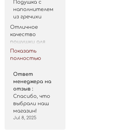
Подушка с
наполнителем
из гречихи
Отличное 
качество 
пошушки для 
такой цены. 
Показать
Рекомендую.
полностью
Ответ
менеджера на
отзыв :
Спасибо, что
выбрали наш
магазин!
Jul 8, 2025