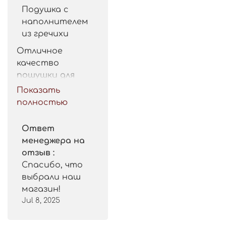
Подушка с
наполнителем
из гречихи
Отличное 
качество 
пошушки для 
такой цены. 
Показать
Рекомендую.
полностью
Ответ
менеджера на
отзыв :
Спасибо, что
выбрали наш
магазин!
Jul 8, 2025