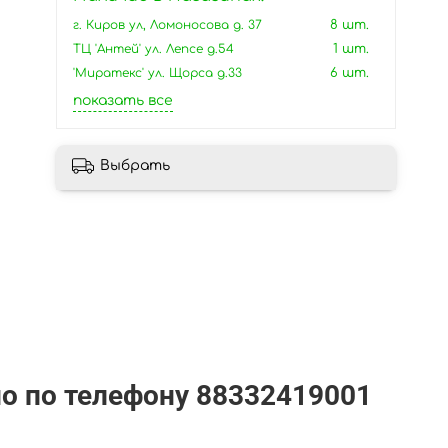
г. Киров ул, Ломоносова д. 37
8 шт.
ТЦ 'Антей' ул. Лепсе д.54
1 шт.
'Миратекс' ул. Щорса д.33
6 шт.
показать все
Выбрать
но по телефону
88332419001