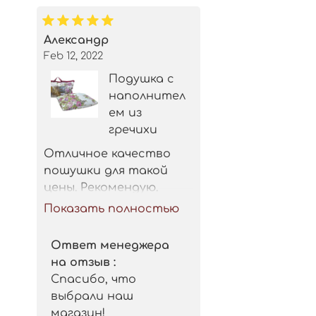
Александр
Feb 12, 2022
Подушка с
наполнител
ем из
гречихи
Отличное качество 
пошушки для такой 
цены. Рекомендую.
Показать полностью
Ответ менеджера
на отзыв :
Спасибо, что
выбрали наш
магазин!