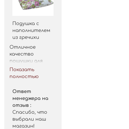
Подушка с
наполнителем
из гречихи
Отличное 
качество 
пошушки для 
такой цены. 
Показать
Рекомендую.
полностью
Ответ
менеджера на
отзыв :
Спасибо, что
выбрали наш
магазин!