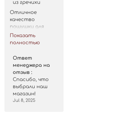
из гречихи
Отличное 
качество 
пошушки для 
такой цены. 
Показать
Рекомендую.
полностью
Ответ
менеджера на
отзыв :
Спасибо, что
выбрали наш
магазин!
Jul 8, 2025