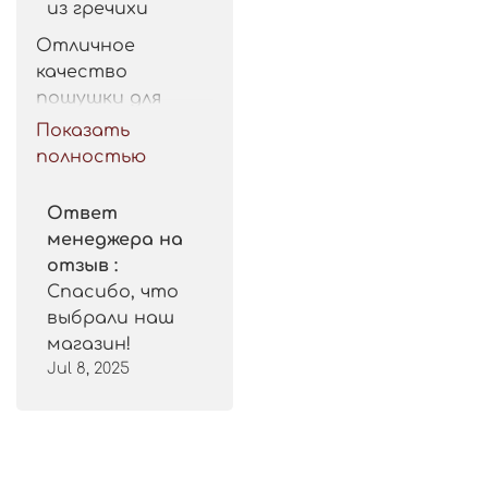
из гречихи
Отличное 
качество 
пошушки для 
такой цены. 
Показать
Рекомендую.
полностью
Ответ
менеджера на
отзыв :
Спасибо, что
выбрали наш
магазин!
Jul 8, 2025