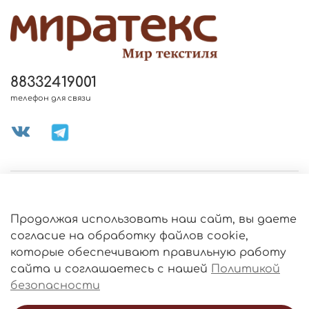
88332419001
телефон для связи
МЕНЮ МАГАЗИНА
Продолжая использовать наш сайт, вы даете
ИНФОРМАЦИЯ
согласие на обработку файлов cookie,
Политика
которые обеспечивают правильную работу
обработки
данных
сайта и соглашаетесь с нашей
Политикой
О МАГАЗИНЕ
безопасности