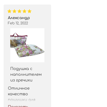
Александр
Feb 12, 2022
Подушка с
наполнителем
из гречихи
Отличное 
качество 
пошушки для 
такой цены. 