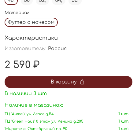
48,
50
52,
54,
56,
Материал
Футер с начесом
Характеристики
Изготовитель:
Россия
2 590 ₽
В корзину
В наличии
3
шт
Наличие в магазинах:
ТЦ 'Антей' ул. Лепсе д.54
1 шт.
ТЦ 'Green Haus' 0 этаж ул. Ленина д.205
1 шт.
'Миратекс' Октябрьский пр. 90
1 шт.