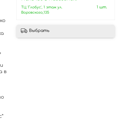
ТЦ 'Глобус', 1 этаж ул.
1 шт.
Воровского,135
ко
Выбрать
ка
ь
 и
а в
во
с”