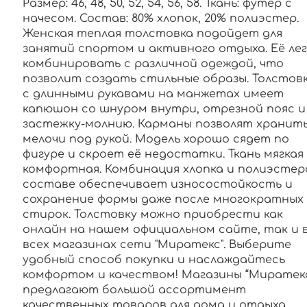
Размер: 46, 48, 50, 52, 54, 56, 58. Ткань: футер с
начесом. Состав: 80% хлопок, 20% полиэстер.
Женская теплая толстовка подойдет для
занятий спортом и активного отдыха. Её лег
комбинировать с различной одеждой, что
позволит создать стильные образы. Толстов
с длинными рукавами на манжетах имеет
капюшон со шнуром внутри, отрезной пояс и
застежку-молнию. Карманы позволят хранит
мелочи под рукой. Модель хорошо сядет по
фигуре и скроет её недостатки. Ткань мягкая
комфортная. Комбинация хлопка и полиэстер
составе обеспечивает износостойкость и
сохранение формы даже после многократных
стирок. Толстовку можно приобрести как
онлайн на нашем официальном сайте, так и 
всех магазинах сети "Миратекс". Выберите
удобный способ покупки и наслаждайтесь
комфортом и качеством! Магазины “Миратек
предлагают большой ассортимент
качественных товаров для дома и отдыха.