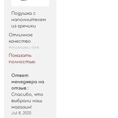
Подушка с
наполнителем
из гречихи
Отличное 
качество 
пошушки для 
такой цены. 
Показать
Рекомендую.
полностью
Ответ
менеджера на
отзыв :
Спасибо, что
выбрали наш
магазин!
Jul 8, 2025