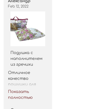
Александр
Feb 12, 2022
Подушка с
наполнителем
из гречихи
Отличное 
качество 
пошушки для 
такой цены. 
Показать
Рекомендую.
полностью