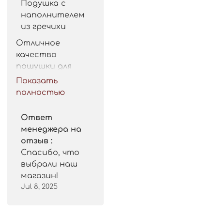
Подушка с
наполнителем
из гречихи
Отличное 
качество 
пошушки для 
такой цены. 
Показать
Рекомендую.
полностью
Ответ
менеджера на
отзыв :
Спасибо, что
выбрали наш
магазин!
Jul 8, 2025