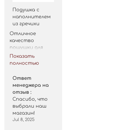
Подушка с
наполнителем
из гречихи
Отличное 
качество 
пошушки для 
такой цены. 
Показать
Рекомендую.
полностью
Ответ
менеджера на
отзыв :
Спасибо, что
выбрали наш
магазин!
Jul 8, 2025