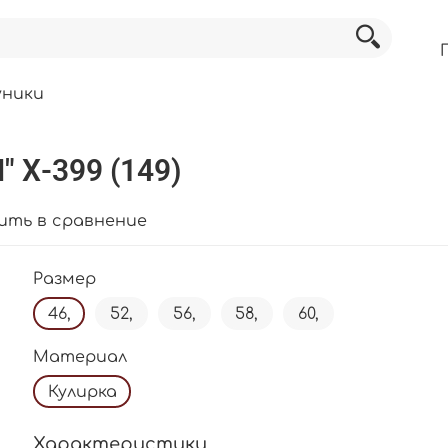
уники
 Х-399 (149)
ить в сравнение
Размер
46,
52,
56,
58,
60,
Материал
Кулирка
Характеристики