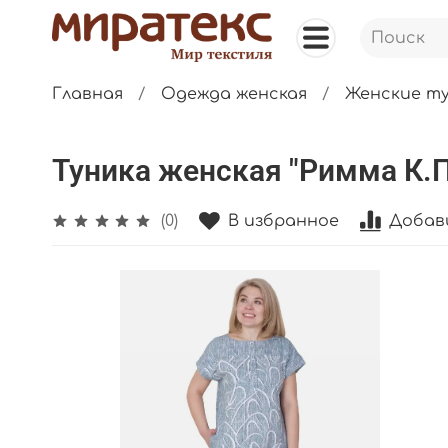
Главная
Одежда женская
Женские т
Туника женская "Римма К.П"
В избранное
Добав
(0)