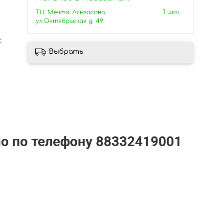
ТЦ 'Мечта' Лянгасово,
1 шт.
ул.Октябрьская д. 49
:
Выбрать
но по телефону
88332419001