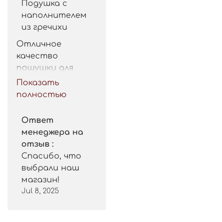
Подушка с
наполнителем
из гречихи
Отличное 
качество 
пошушки для 
такой цены. 
Показать
Рекомендую.
полностью
Ответ
менеджера на
отзыв :
Спасибо, что
выбрали наш
магазин!
Jul 8, 2025