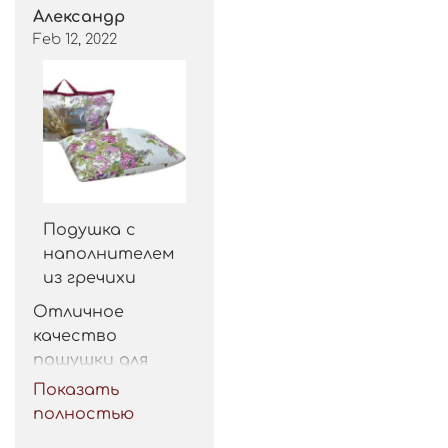
Александр
Feb 12, 2022
Подушка с
наполнителем
из гречихи
Отличное 
качество 
пошушки для 
такой цены. 
Показать
Рекомендую.
полностью