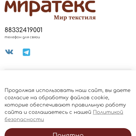
88332419001
телефон для связи
МЕНЮ МАГАЗИНА
Продолжая использовать наш сайт, вы даете
ИНФОРМАЦИЯ
согласие на обработку файлов cookie,
Политика
которые обеспечивают правильную работу
обработки
данных
сайта и соглашаетесь с нашей
Политикой
О МАГАЗИНЕ
безопасности
Понятно