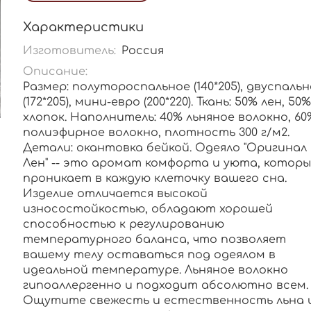
Характеристики
Изготовитель:
Россия
Описание:
Размер: полутороспальное (140*205), двуспаль
(172*205), мини-евро (200*220). Ткань: 50% лен, 50%
хлопок. Наполнитель: 40% льняное волокно, 60
полиэфирное волокно, плотность 300 г/м2.
Детали: окантовка бейкой. Одеяло "Оригинал
Лен" -- это аромат комфорта и уюта, котор
проникает в каждую клеточку вашего сна.
Изделие отличается высокой
износостойкостью, обладают хорошей
способностью к регулированию
температурного баланса, что позволяет
вашему телу оставаться под одеялом в
идеальной температуре. Льняное волокно
гипоаллергенно и подходит абсолютно всем.
Ощутите свежесть и естественность льна 