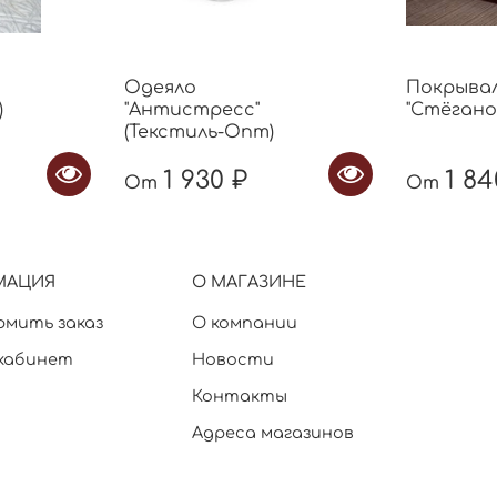
Одеяло
Покрывал
)
"Антистресс"
"Стёганое"
(Текстиль-Опт)
1 930 ₽
1 84
От
От
МАЦИЯ
О МАГАЗИНЕ
рмить заказ
О компании
кабинет
Новости
Контакты
Адреса магазинов