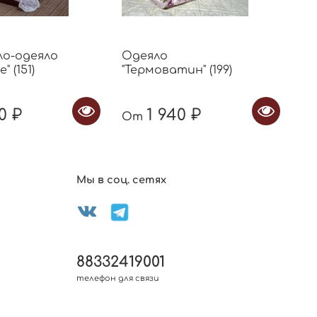
о-одеяло
Одеяло
Од
 (151)
"Термоватин" (199)
ка
0 ₽
1 940 ₽
От
О
Мы в соц. сетях
88332419001
телефон для связи