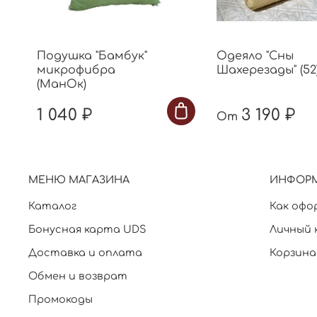
Подушка "Бамбук"
Одеяло "Сны
микрофибра
Шахерезады" (52
(МанОк)
1 040 ₽
3 190 ₽
От
МЕНЮ МАГАЗИНА
ИНФОР
Каталог
Как офо
Бонусная карта UDS
Личный 
Доставка и оплата
Корзина
Обмен и возврат
Промокоды