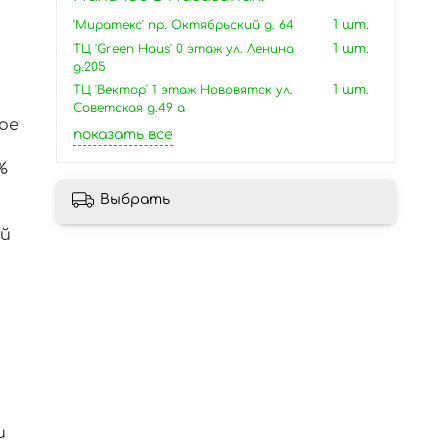
'Миратекс' пр. Октябрьский д. 64
1 шт.
ТЦ 'Green Haus' 0 этаж ул. Ленина
1 шт.
д.205
ТЦ 'Вектор' 1 этаж Нововятск ул.
1 шт.
Советская д.49 а
ное
показать все
%
Выбрать
ый
и