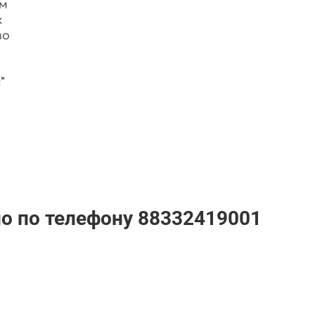
ом
к
во
”
но по телефону
88332419001