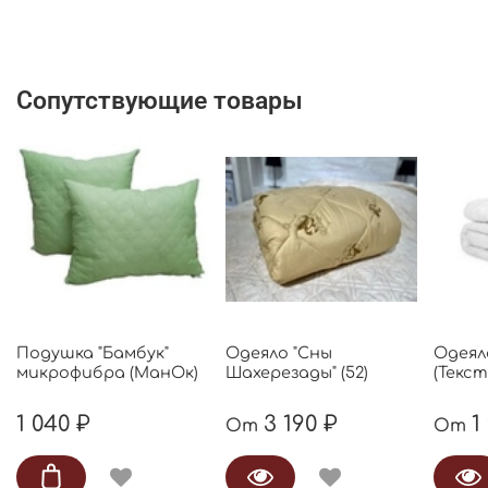
Сопутствующие товары
Подушка "Бамбук"
Одеяло "Сны
Одеял
микрофибра (МанОк)
Шахерезады" (52)
(Текс
1 040 ₽
3 190 ₽
1
От
От