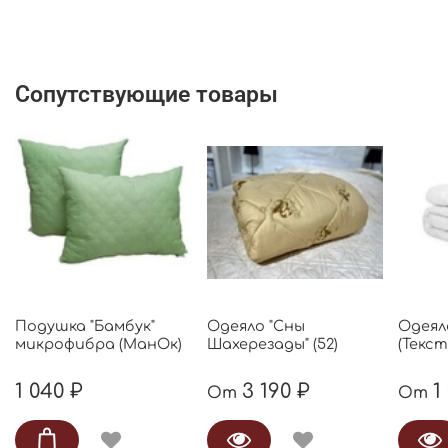
Сопутствующие товары
Подушка "Бамбук"
Одеяло "Сны
Одеял
микрофибра (МанОк)
Шахерезады" (52)
(Текс
1 040 ₽
3 190 ₽
1
От
От